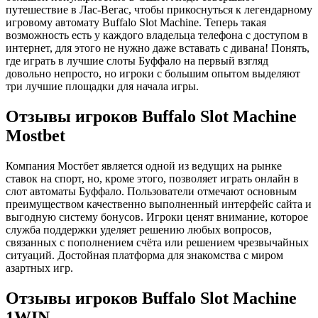
путешествие в Лас-Вегас, чтобы прикоснуться к легендарному
игровому автомату Buffalo Slot Machine. Теперь такая
возможность есть у каждого владельца телефона с доступом в
интернет, для этого не нужно даже вставать с дивана! Понять,
где играть в лучшие слоты Буффало на первый взгляд
довольно непросто, но игроки с большим опытом выделяют
три лучшие площадки для начала игры.
Отзывы игроков Buffalo Slot Machine
Mostbet
Компания Мостбет является одной из ведущих на рынке
ставок на спорт, но, кроме этого, позволяет играть онлайн в
слот автоматы Буффало. Пользователи отмечают основным
преимуществом качественно выполненный интерфейс сайта и
выгодную систему бонусов. Игроки ценят внимание, которое
служба поддержки уделяет решению любых вопросов,
связанных с пополнением счёта или решением чрезвычайных
ситуаций. Достойная платформа для знакомства с миром
азартных игр.
Отзывы игроков Buffalo Slot Machine
1WIN